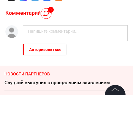
0
Комментарий
Авторизоваться
НОВОСТИ ПАРТНЕРОВ
Слуцкий выступил с прощальным заявлением
Соседов: Пугачева безнадежно постарела
©
2026
News Media Holding.
Все права защищены
"Пока Киев горел". Раскрыто состояние Зеленского
после удара РФ
Информация