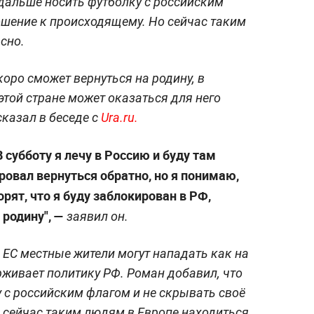
 дальше носить футболку с российским
ошение к происходящему. Но сейчас таким
сно.
оро сможет вернуться на родину, в
этой стране может оказаться для него
сказал в беседе с
Ura.ru.
В субботу я лечу в Россию и буду там
ировал вернуться обратно, но я понимаю,
орят, что я буду заблокирован в РФ,
 родину", —
заявил он.
х ЕС местные жители могут нападать как на
держивает политику РФ. Роман добавил, что
у с российским флагом и не скрывать своё
 сейчас таким людям в Европе находиться