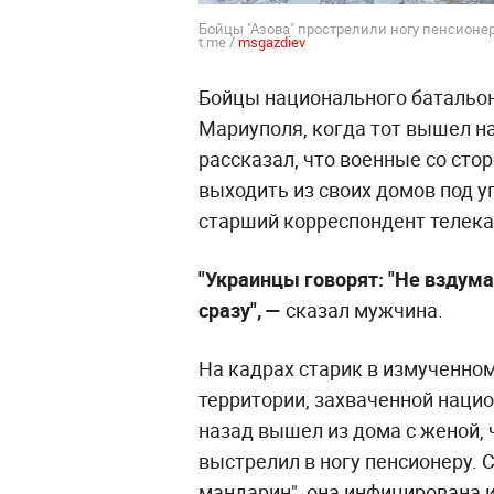
Бойцы "Азова" прострелили ногу пенсионер
t.me /
msgazdiev
Бойцы национального батальон
Мариуполя, когда тот вышел на
рассказал, что военные со ст
выходить из своих домов под у
старший корреспондент телека
"Украинцы говорят: "Не вздум
сразу", —
сказал мужчина.
На кадрах старик в измученно
территории, захваченной нацио
назад вышел из дома с женой, 
выстрелил в ногу пенсионеру. 
мандарин", она инфицирована и