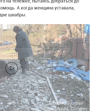
го на тележке, пытаясь добраться до
помощь. А когда женщина уставала,
 две швабры.