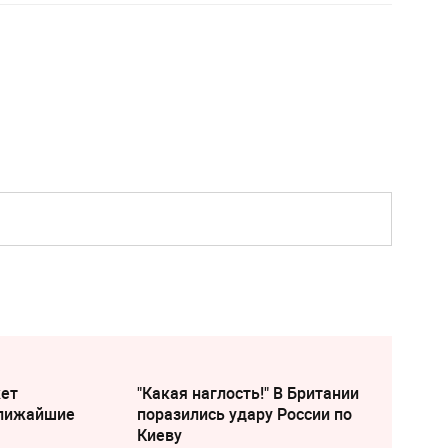
жет
"Какая наглость!" В Британии
ближайшие
поразились удару России по
Киеву