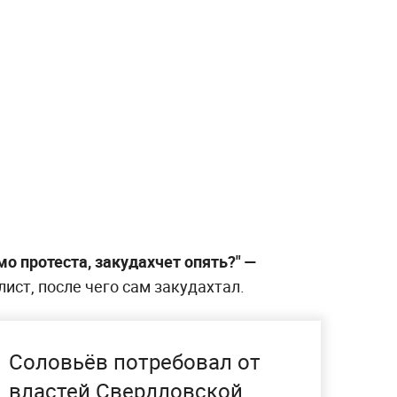
о протеста, закудахчет опять?"
—
ист, после чего сам закудахтал.
Соловьёв потребовал от
властей Свердловской