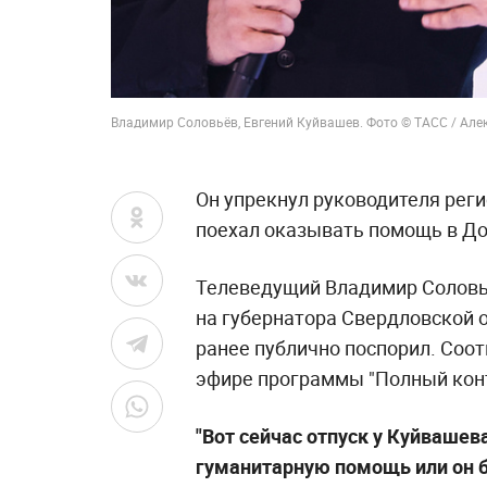
Владимир Соловьёв, Евгений Куйвашев. Фото © ТАСС / Але
Он упрекнул руководителя регио
поехал оказывать помощь в До
Телеведущий Владимир Соловьё
на губернатора Свердловской 
ранее публично поспорил. Соо
эфире программы "Полный конта
"Вот сейчас отпуск у Куйвашев
гуманитарную помощь или он б