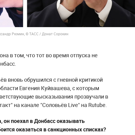
ксандр Рюмин, © ТАСС / Донат Сорокин
на в том, что тот во время отпуска не
нбасс.
в вновь обрушился с гневной критикой
области Евгения Куйвашева, с которым
тветствующие высказывания прозвучали в
кт" на канале "Соловьёв Live" на Rutube.
а, он поехал в Донбасс оказывать
оится оказаться в санкционных списках?