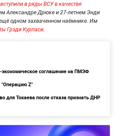
вступили в ряды ВСУ в качестве
тнем Александре Дрюке и 27-летнем Энди
 ещё одном захваченном наёмнике. Им
ты Грэди Курпаси
.
о-экономическое соглашение на ПМЭФ
а "Операцию Z"
во для Токаева после отказа признать ДНР