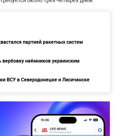
Силы ЛНР и ВС России
вошли на территорию
важного укрепрайона
окировки ВСУ в Северодонецке и
ика главы МВД ЛНР Виталия Киселёва,
требуется около трёх-четырёх дней.
вастался партией ракетных систем