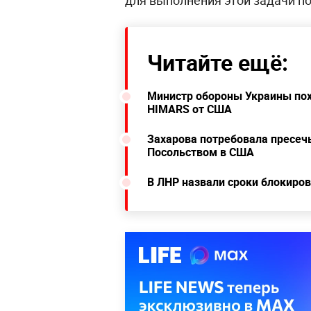
Ранее в ЛНР
назвали сроки бл
Лисичанске.
По словам помощн
для выполнения этой задачи по
Читайте ещё:
Министр обороны Украины пох
HIMARS от США