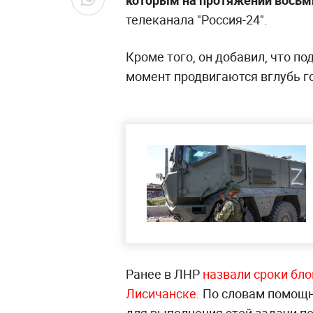
Силы ЛНР совместно с российс
населённых пункта, откуда ук
лет вели обстрелы республики,
посол Луганской Народной Рес
"Сейчас серьёзными достижени
взяты в блокаду Горское и Зол
которым на протяжении восьми
телеканала "Россия-24".
Кроме того, он добавил, что п
момент продвигаются вглубь г