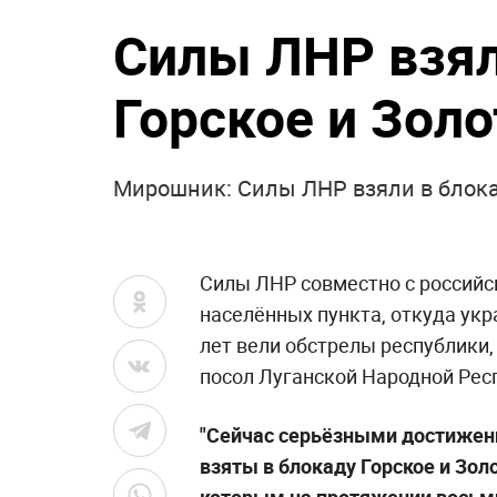
НОВОСТИ ПАРТНЕРОВ
Песков: СВО может
"Пока Киев горел
завершиться в ближайшие
состояние Зелен
часы
удара РФ
Погиб Александр Ермаков
"Никто не полезе
потрясло происх
Одессе
23 июня 2022, 12:18
3137
Силы ЛНР взял
Горское и Золо
Мирошник: Силы ЛНР взяли в блока