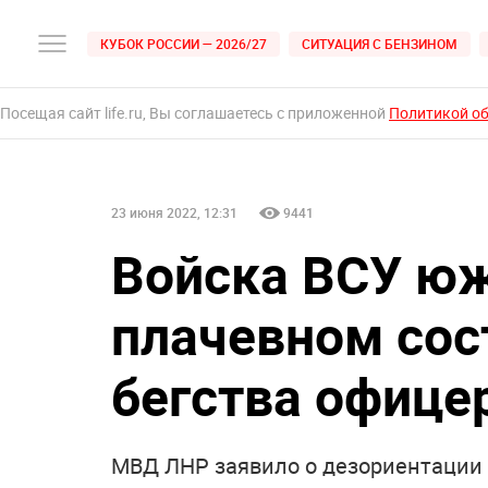
КУБОК РОССИИ — 2026/27
СИТУАЦИЯ С БЕНЗИНОМ
Посещая сайт life.ru, Вы соглашаетесь с приложенной
Политикой о
23 июня 2022, 12:31
9441
Войска ВСУ юж
плачевном сос
бегства офице
МВД ЛНР заявило о дезориентации