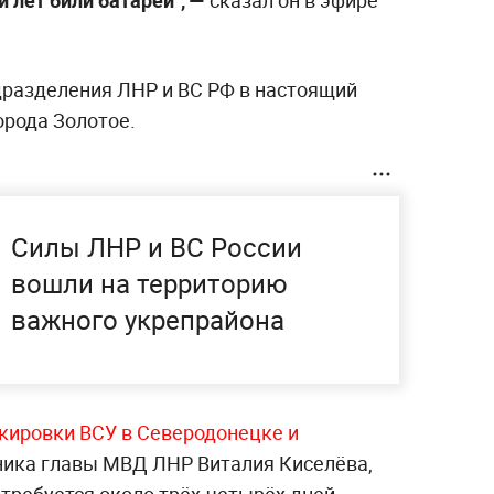
кими военными взяли в блокаду два
раинские боевики на протяжении восьми
 — Горское и Золотое. Об этом рассказал
публики Родион Мирошник.
ями является то, что заблокированы,
отое. Это те населённые пункты, по
 лет били батареи", —
сказал он в эфире
одразделения ЛНР и ВС РФ в настоящий
орода Золотое.