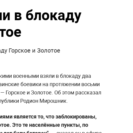
". Раскрыто
Слуцкий выступил с
ского после
прощальным заявлением
т": британцев
По бежавшему из России
одящее в
Надеждину* нанесли новый
удар
и в блокаду
тое
ду Горское и Золотое