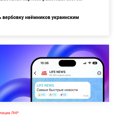
ь вербовку наёмников украинским
лиции ЛНР