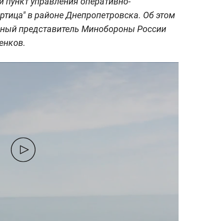
 пункт управления оперативно-
ртица" в районе Днепропетровска. Об этом
ьный представитель Минобороны России
енков.