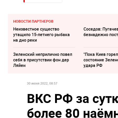
НОВОСТИ ПАРТНЕРОВ
Неизвестное существо
Соседов: Пугаче
утащило 15-летнего рыбака
безнадежно пос
на дно реки
Зеленский неприлично повел
"Пока Киев горел
cебя в присутствии фон дер
состояние Зелен
Ляйен
удара РФ
30 июня 2022, 08:57
ВКС РФ за сут
более 80 наём