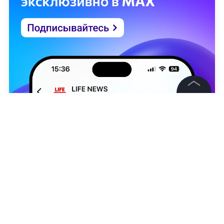
©
2026
News Media Holding.
Все права защищены
Информация
Контакты
Редакция
ТАСС / Максим Шипенков
Правовая информация
Никита Осипов
Политика обработки персональных данных