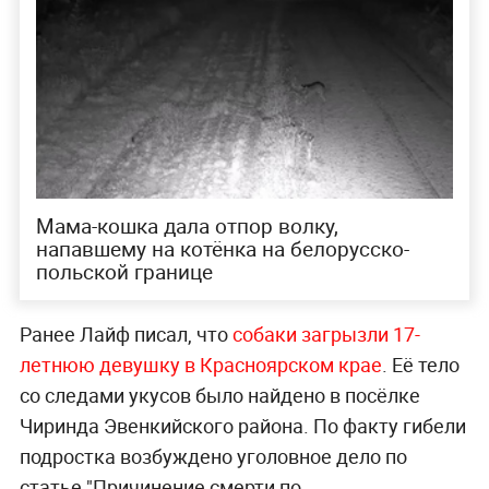
Мама-кошка дала отпор волку,
напавшему на котёнка на белорусско-
польской границе
Ранее Лайф писал, что
собаки загрызли 17-
летнюю девушку в Красноярском крае
. Её тело
со следами укусов было найдено в посёлке
Чиринда Эвенкийского района. По факту гибели
подростка возбуждено уголовное дело по
статье "Причинение смерти по