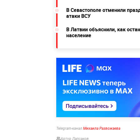
В Севастополе отменили пра
атаки ВСУ
В Латвии объяснили, как оста
население
Telegram-канал
Михаила Развожаева
Артур Лапсаков