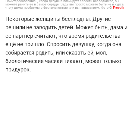
Поинтересовавшись, когда девушка планирует завести наследников, вы
можете ранить её в самое сердце. Ведь вы просто можете быть не в курсе,
что у дамы проблемы с фертильностью или вынашиванием. Фото ©
Freepik
Некоторые женщины бесплодны. Другие
решили не заводить детей. Может быть, дама и
её партнёр считают, что время родительства
ещё не пришло. Спросить девушку, когда она
собирается родить, или сказать ей, мол,
биологические часики тикают, может только
придурок.