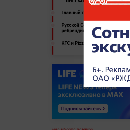
Главный тренер "Аталанты" не
Русской Coca-Cola предсказал
ребрендинга
KFC и Pizza Hut продолжат ра
unsplash.com/ Dan Nelson