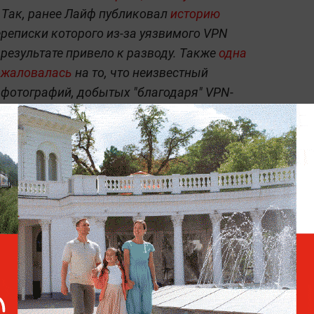
 Так, ранее Лайф публиковал
историю
переписки которого из-за уязвимого VPN
в результате привело к разводу. Также
одна
пожаловалась
на то, что неизвестный
 фотографий, добытых "благодаря" VPN-
данных — это просто неприятно, то ситуация
и получают доступ к банковским
себе VPN пенсионерке потребовалось
тные сняли с её счёта все накопления в
истской корпорации Meta и запрещены на