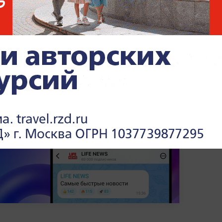
 дал Алексею Миранчуку уйти в "Торино"
и низкие продажи после "неудачного"
боту в России, но под новыми названиями