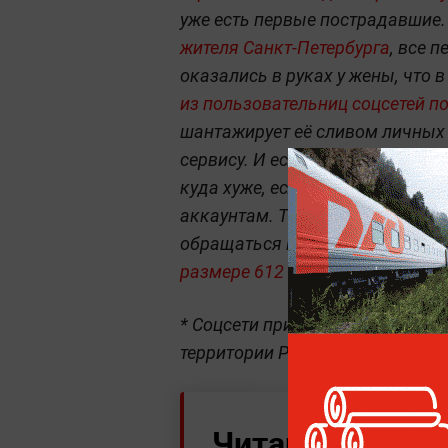
уже есть первые пострадавшие.
жителя Санкт-Петербурга
, все 
оказались в руках у жены, что 
из пользовательниц соцсетей 
шантажирует её сливом личных
сервису. И если утечка личных 
куда хуже, если злоумышленник
аккаунтам. Так, установившей 
обращаться в полицию:
неизвес
размере 612 тысяч рублей.
* Cоцсети принадлежат экстрем
территории РФ.
Читайте ещё: