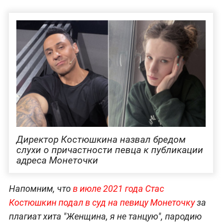
Директор Костюшкина назвал бредом
слухи о причастности певца к публикации
адреса Монеточки
Напомним, что
в июле 2021 года Стас
Костюшкин подал в суд на певицу Монеточку
за
плагиат хита "Женщина, я не танцую", пародию