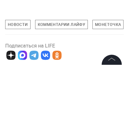
НОВОСТИ
КОММЕНТАРИИ ЛАЙФУ
МОНЕТОЧКА
Подписаться на LIFE
0
Комментарий
©
2026
News Media Holding.
Все права защищены
Информация
Авторизоваться
Контакты
Редакция
Правовая информация