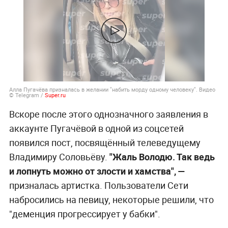
Алла Пугачёва призналась в желании "набить морду одному человеку". Видео
© Telegram /
Super.ru
Вскоре после этого однозначного заявления в
аккаунте Пугачёвой в одной из соцсетей
появился пост, посвящённый телеведущему
Владимиру Соловьёву.
"Жаль Володю. Так ведь
и лопнуть можно от злости и хамства", —
призналась артистка. Пользователи Сети
набросились на певицу, некоторые решили, что
"деменция прогрессирует у бабки".