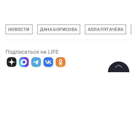
НОВОСТИ
ДАНА БОРИСОВА
АЛЛА ПУГАЧЁВА
М
Подписаться на LIFE
0
Комментарий
©
2026
News Media Holding.
Все права защищены
Информация
Авторизоваться
Контакты
Редакция