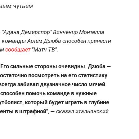
евым чутьём
а "Адана Демирспор" Винченцо Монтелла
к команды Артём Дзюба способен принести
ом
сообщает
"Матч ТВ".
> Его сильные стороны очевидны. Дзюба —
остаточно посмотреть на его статистику
 всегда забивал двузначное число мячей.
 способен помочь команде в нужные
утболист, который будет играть в глубине
менты в штрафной", —
сказал итальянский