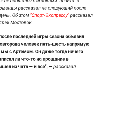
 не прощался с игроками "Зенита" в
 команды рассказал на следующий после
день. Об этом
"Спорт-Экспрессу"
рассказал
дрей Мостовой.
после последней игры сезона объявил
Новгорода человек пять-шесть напрямую
е мы с Артёмом. Он даже тогда ничего
Написал ли что-то на прощание в
шел из чата — и всё", —
рассказал