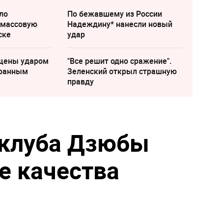
ло
По бежавшему из России
 массовую
Надеждину* нанесли новый
ске
удар
щены ударом
"Все решит одно сражение".
транным
Зеленский открыл страшную
правду
 клуба Дзюбы
е качества