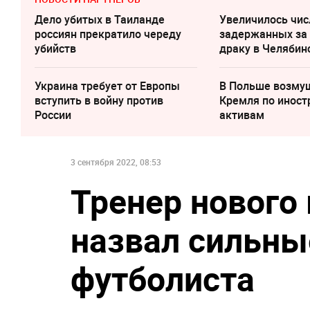
Дело убитых в Таиланде
Увеличилось чис
россиян прекратило череду
задержанных за
убийств
драку в Челябин
Украина требует от Европы
В Польше возму
вступить в войну против
Кремля по инос
России
активам
3 сентября 2022, 08:53
Тренер нового
назвал сильны
футболиста