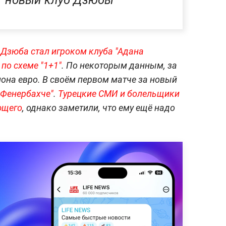
новый клуб Дзюбы
 Дзюба стал игроком клуба "Адана
по схеме "1+1"
. По некоторым данным, за
иона евро. В своём первом матче за новый
"Фенербахче"
.
Турецкие СМИ и болельщики
ющего
, однако заметили, что ему ещё надо