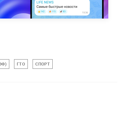
ЭФ)
ГТО
СПОРТ