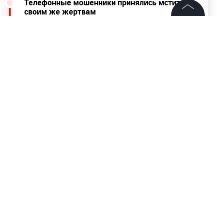
Телефонные мошенники принялись мстить
своим же жертвам
©
2026
News Media Holding.
В Запорожье озвучен способ остановить
Все права защищены
обстрелы ЗАЭС
Информация
Контакты
Редакция
Правовая информация
Политика обработки персональных данных
Партнерам
RSS
Жанры и форматы
Расследования