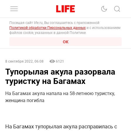
Посещая сайт life.ru, Вы соглашаетесь с приложенной
Политикой обработки Персональных данных
и с использованием
файлов cookie, указанных в данной Политике.
ОК
8 сентября 2022, 06:08
6121
Тупорылая акула разорвала
туристку на Багамах
На Багамах акула напала на 58-летнюю туристку,
женщина погибла
На Багамах тупорылая акула расправилась с