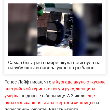
Самая быстрая в мире акула прыгнула на
палубу яхты и навела ужас на рыбаков
Ранее Лайф писал, что
в Хургаде акула откусила
австрийской туристке ногу и руку, женщина
умерла
по дороге в больницу. А 3 июля
ещё
одна отдыхавшая стала жертвой хищницы
на
популярном курорте. Власти Египта