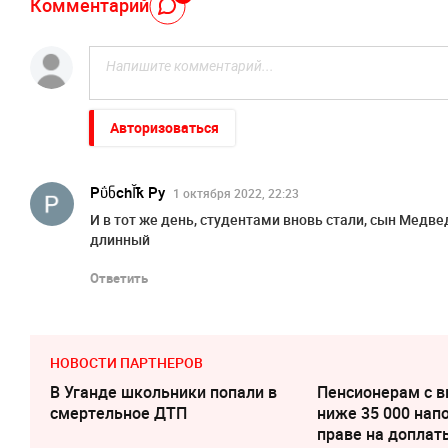
Комментарий
Авторизоваться
РΰნchĬҟ Ру
1 октября 2022, 22:23
И в тот же день, студентами вновь стали, сын Медв
длинный
Ответить
НОВОСТИ ПАРТНЕРОВ
В Уганде школьники попали в
Пенсионерам с 
смертельное ДТП
ниже 35 000 нап
праве на доплат