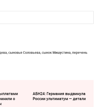
едева, сыновья Соловьева, сынок Мишустина, перечень
выплатами
АБН24: Германия выдвинула
омнили о
России ультиматум — детали
ы