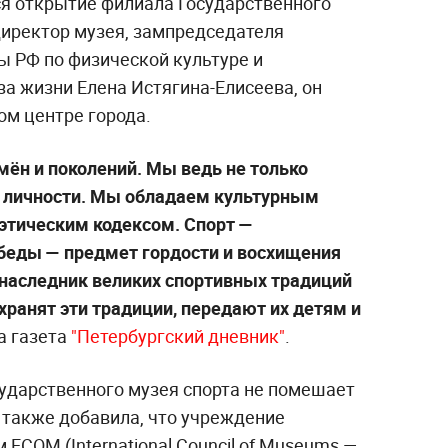
ся открытие филиала Государственного
директор музея, зампредседателя
 РФ по физической культуре и
а жизни Елена Истягина-Елисеева, он
ом центре города.
мён и поколений. Мы ведь не только
 личности. Мы обладаем культурным
этическим кодексом. Спорт —
беды — предмет гордости и восхищения
 наследник великих спортивных традиций
хранят эти традиции, передают их детям и
а газета
"Петербургский дневник"
.
сударственного музея спорта не помешает
а также добавила, что учреждение
ECOM (International Council of Museums —