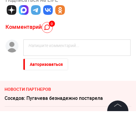
0
Комментарий
Авторизоваться
НОВОСТИ ПАРТНЕРОВ
Соседов: Пугачева безнадежно постарела
"Придется нанести удар". На Западе высказались о
войне с Россией
©
2026
News Media Holding.
Все права защищены
Слуцкий выступил с прощальным заявлением