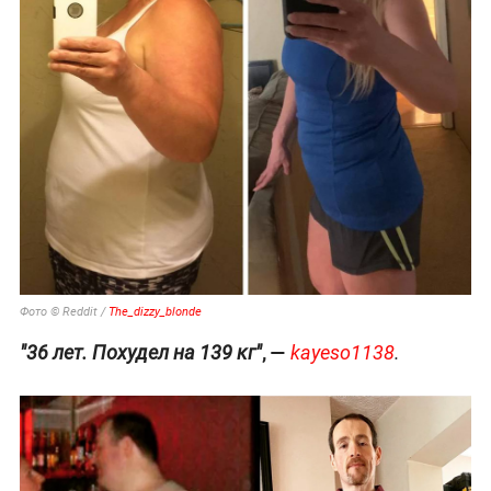
Фото © Reddit /
The_dizzy_blonde
, —
"36 лет. Похудел на 139 кг"
kayeso1138
.