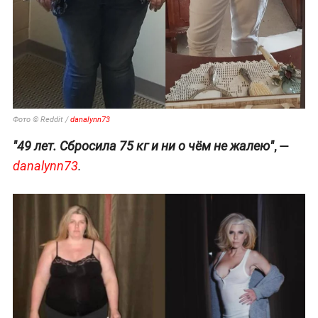
Фото © Reddit /
danalynn73
, —
"49 лет. Сбросила 75 кг и ни о чём не жалею"
danalynn73
.