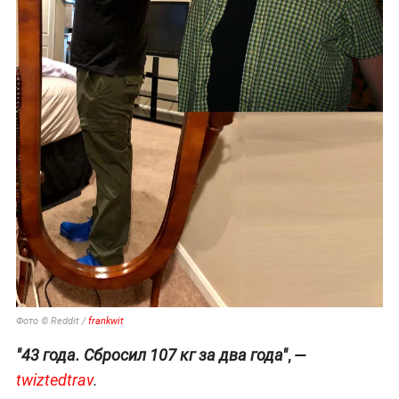
Фото © Reddit /
frankwit
, —
"43 года. Сбросил 107 кг за два года"
twiztedtrav
.