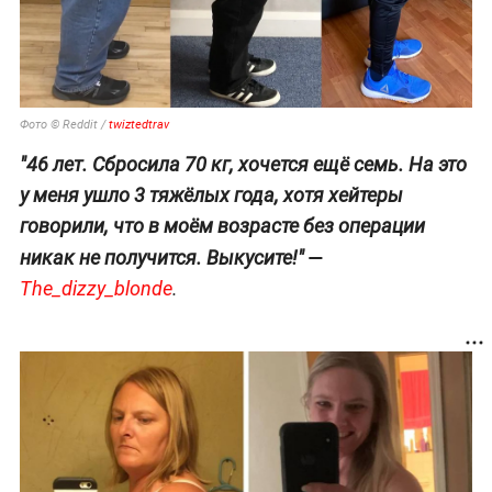
Фото © Reddit /
twiztedtrav
"46 лет. Сбросила 70 кг, хочется ещё семь. На это
у меня ушло 3 тяжёлых года, хотя хейтеры
говорили, что в моём возрасте без операции
—
никак не получится. Выкусите!"
The_dizzy_blonde
.