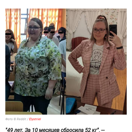
Фото © Reddit /
Elystriel
, —
"49 лет. За 10 месяцев сбросила 52 кг"