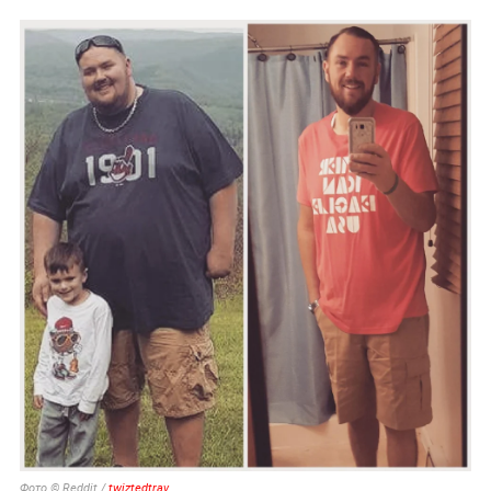
Фото © Reddit /
twiztedtrav