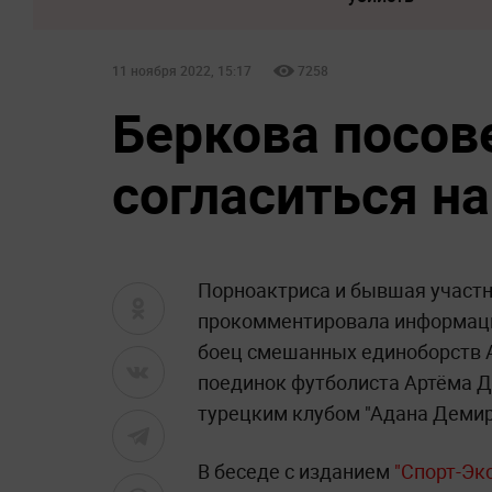
11 ноября 2022, 15:17
7258
Беркова посов
согласиться на
Порноактриса и бывшая участн
прокомментировала информаци
боец смешанных единоборств 
поединок футболиста Артёма Д
турецким клубом "Адана Демир
В беседе с изданием
"Спорт-Эк