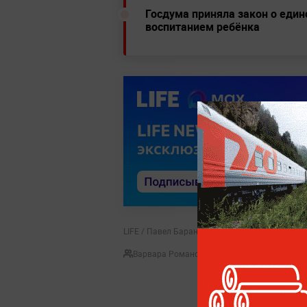
Госдума приняла закон о един
воспитанием ребёнка
LIFE / Павел Баранов
Варвара Романова