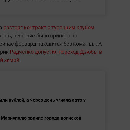
ба
расторг контракт с турецким клубом
ялось, решение было принято по
ейчас форвард находится без команды. А
трий
Радченко допустил переход Дзюбы в
ой зимой
.
лн рублей, а через день угнала авто у
 Мариуполю звание города воинской