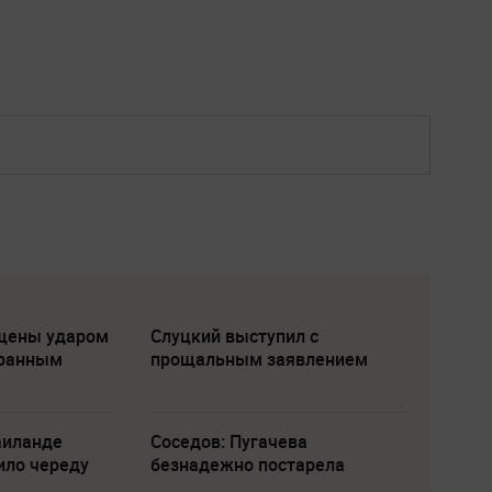
щены ударом
Слуцкий выступил с
транным
прощальным заявлением
аиланде
Соседов: Пугачева
ило череду
безнадежно постарела