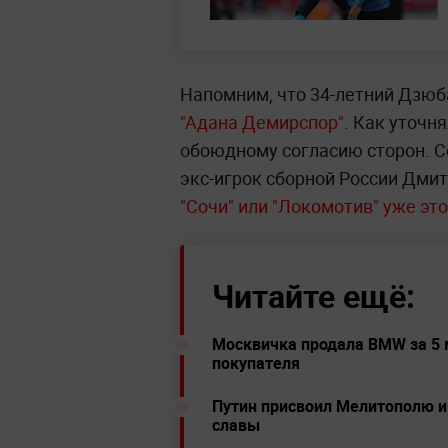
Напомним, что 34-летний Дзю
"Адана Демирспор"
. Как уточн
обоюдному согласию сторон. С
экс-игрок сборной России Дми
"Сочи" или "Локомотив" уже эт
Читайте ещё:
Москвичка продала BMW за 5 м
покупателя
Путин присвоил Мелитополю и
славы