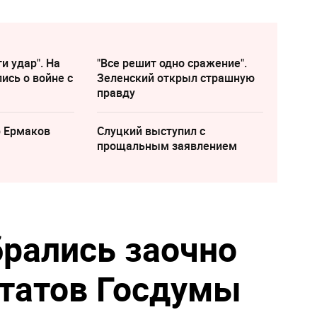
и удар". На
"Все решит одно сражение".
ись о войне с
Зеленский открыл страшную
правду
р Ермаков
Слуцкий выступил с
прощальным заявлением
брались заочно
утатов Госдумы