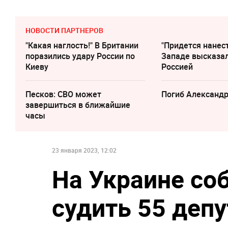
НОВОСТИ ПАРТНЕРОВ
"Какая наглость!" В Британии
"Придется нанест
поразились удару России по
Западе высказал
Киеву
Россией
Песков: СВО может
Погиб Александ
завершиться в ближайшие
часы
23 января 2023, 12:02
На Украине со
судить 55 деп