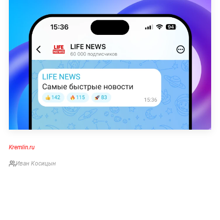
Kremlin.ru
Иван Косицын