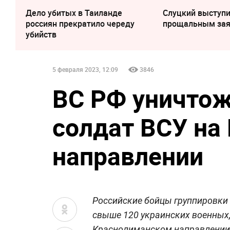
Дело убитых в Таиланде
Слуцкий выступи
россиян прекратило череду
прощальным за
убийств
5 февраля 2023, 12:09
3846
ВС РФ уничто
солдат ВСУ на
направлении
Российские бойцы группировки 
свыше 120 украинских военных,
Краснолиманском направлении