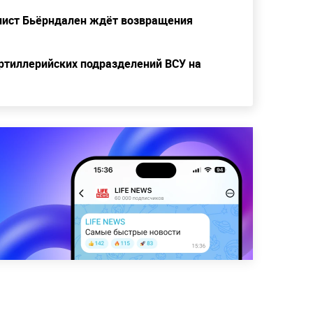
нист Бьёрндален ждёт возвращения
артиллерийских подразделений ВСУ на