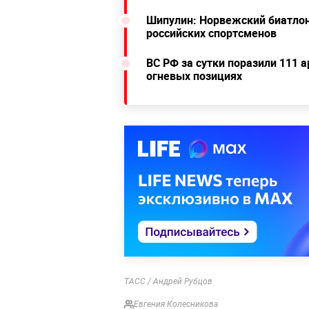
Шипулин: Норвежский биатло
российских спортсменов
ВС РФ за сутки поразили 111 
огневых позициях
ТАСС / Андрей Рубцов
Евгения Колесникова