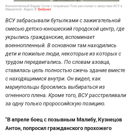
Военнопленный Вадим Гусев с позывным Псих рассказал о зверствах ВСУ в
Мариуполе. Видео ©
Трибунал
ВСУ забрасывали бутылками с зажигательной
смесью детско-юношеский городской центр, где
укрылись гражданские, вспоминает
военнопленный. В основном там находились
дети и пожилые люди, некоторые из которых с
трудом передвигались. По словам азовца,
ставилась цель полностью сжечь здание вместе
с находящимися внутри. Он видел, как
мариупольцы бросились выбираться из
огненного плена. Кроме того, ВСУ расстреливали
за одну только пророссийскую позицию.
"В апреле боец с позывным Малибу, Кузнецов
Антон, попросил гражданского прохожего