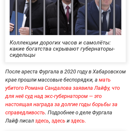
Коллекции дорогих часов и самолёты:
какие богатства скрывают губернаторы-
сидельцы
После ареста Фургала в 2020 году в Хабаровском
крае прошли массовые беспорядки, а
мать
убитого Романа Сандалова заявила Лайфу, что
для неё суд над экс-губернатором — это
настоящая награда за долгие годы борьбы за
справедливость
. Подробнее о деле Фургала
Лайф писал
здесь
,
здесь
и
здесь.