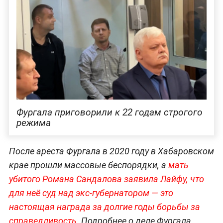
Фургала приговорили к 22 годам строгого
режима
После ареста Фургала в 2020 году в Хабаровском
крае прошли массовые беспорядки, а
мать
убитого Романа Сандалова заявила Лайфу, что
для неё суд над экс-губернатором — это
настоящая награда за долгие годы борьбы за
справедливость
. Подробнее о деле Фургала