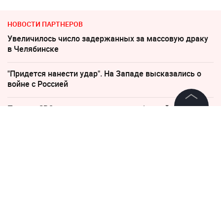
НОВОСТИ ПАРТНЕРОВ
Увеличилось число задержанных за массовую драку
в Челябинске
"Придется нанести удар". На Западе высказались о
войне с Россией
Песков: СВО может завершиться в ближайшие часы
©
2026
News Media Holding.
Все права защищены
По бежавшему из России Надеждину* нанесли новый
удар
Информация
Слуцкий выступил с прощальным заявлением
Контакты
"Пока Киев горел". Раскрыто состояние Зеленского
Редакция
после удара РФ
Правовая информация