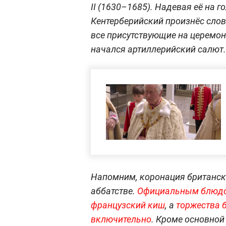
II (1630–1685). Надевая её на 
Кентерберийский произнёс слов
все присутствующие на церемони
начался артиллерийский салют.
Напомним, коронация британск
аббатстве.
Официальным блюдом
французский киш
, а
торжества
включительно
. Кроме основной