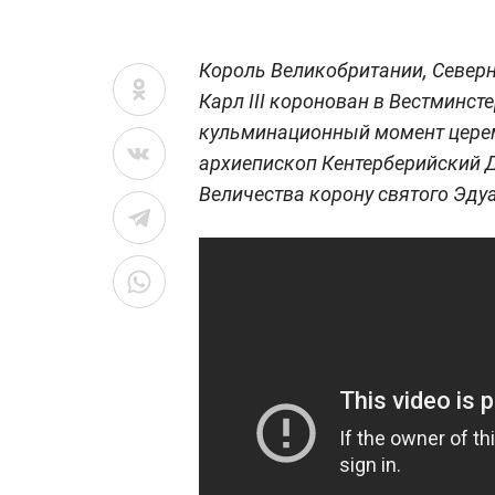
Король Великобритании, Север
Карл III коронован в Вестминст
кульминационный момент церем
архиепископ Кентерберийский Д
Величества корону святого Эду