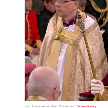
Карл III коронован. Фото © YouTube /
The Royal Family