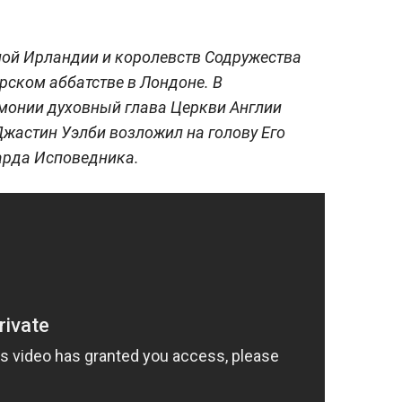
ной Ирландии и королевств Содружества
ерском аббатстве в Лондоне. В
онии духовный глава Церкви Англии
жастин Уэлби возложил на голову Его
арда Исповедника.