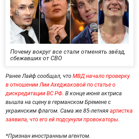
Почему вокруг все стали отменять звёзд,
сбежавших от СВО
Ранее Лайф сообщал, что
МВД начало проверку
в отношении Лии Ахеджаковой по статье о
дискредитации ВС РФ.
В конце июня актриса
вышла на сцену в германском Бремене с
украинским флагом. Сама же 85-летняя
артистка
заявила, что его ей подсунули провокаторы.
*Признан иностранным агентом.