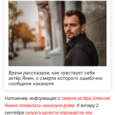
Врачи рассказали, как чувствует себя
актёр Янин, о смерти которого ошибочно
сообщили накануне
Напомним, информация о
смерти актёра Алексея
Янина появилась накануне днём
. К вечеру 2
сентября
супруга артиста опровергла эти