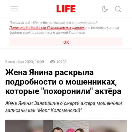
Посещая сайт life.ru, Вы соглашаетесь с приложенной
Политикой обработки Персональных данных
и с использованием
файлов cookie, указанных в данной Политике.
ОК
3 сентября 2023, 16:00
10933
Жена Янина раскрыла
подробности о мошенниках,
которые "похоронили" актёра
Жена Янина: Заявившие о смерти актёра мошенники
записаны как "Морг Коломенский"