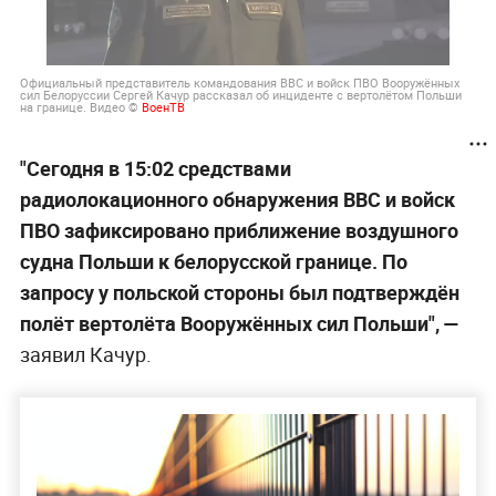
Официальный представитель командования ВВС и войск ПВО Вооружённых
сил Белоруссии Сергей Качур рассказал об инциденте с вертолётом Польши
на границе. Видео ©
ВоенТВ
"Сегодня в 15:02 средствами
радиолокационного обнаружения ВВС и войск
ПВО зафиксировано приближение воздушного
судна Польши к белорусской границе. По
запросу у польской стороны был подтверждён
полёт вертолёта Вооружённых сил Польши", —
заявил Качур.