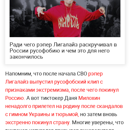
Ради чего рэпер Лигалайз раскручивал в
России русофобию и чем это для него
закончилось
Напомним, что после начала СВО
рэпер
Лигалайз выпустил русофобский клип с
признаками экстремизма, после чего покинул
Россию.
А вот тиктокер Даня
Милохин
ненадолго прилетел на родину после скандалов
с гимном Украины и тюрьмой,
но затем вновь
экстренно покинул страну.
Многие уверены, что