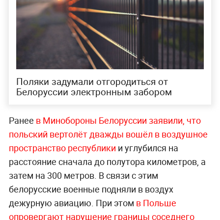
Поляки задумали отгородиться от
Белоруссии электронным забором
Ранее
в Минобороны Белоруссии заявили, что
польский вертолёт дважды вошёл в воздушное
пространство республики
и углубился на
расстояние сначала до полутора километров, а
затем на 300 метров. В связи с этим
белорусские военные подняли в воздух
дежурную авиацию. При этом
в Польше
опровергают нарушение границы соседнего