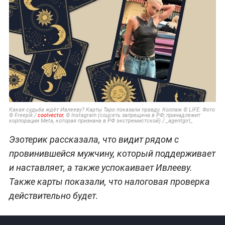
Какая судьба ждёт Ивлееву? Карты Таро показали правду. Коллаж © LIFE. Фото
© Freepik /
coolvector
, © Instagram (соцсеть запрещена в РФ; принадлежит
корпорации Meta, которая признана в РФ экстремистской) / _agentgirl_
Эзотерик рассказала, что видит рядом с
провинившейся мужчину, который поддерживает
и наставляет, а также успокаивает Ивлееву.
Также карты показали, что налоговая проверка
действительно будет.