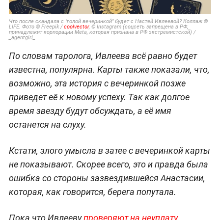
Что после скандала с "голой вечеринкой" будет с Настей Ивлеевой? Коллаж ©
LIFE. Фото © Freepik /
coolvector
, © Instagram (соцсеть запрещена в РФ;
принадлежит корпорации Meta, которая признана в РФ экстремистской) /
_agentgirl_
По словам таролога, Ивлеева всё равно будет
известна, популярна. Карты также показали, что,
возможно, эта история с вечеринкой позже
приведет её к новому успеху. Так как долгое
время звезду будут обсуждать, а её имя
останется на слуху.
Кстати, злого умысла в затее с вечеринкой карты
не показывают. Скорее всего, это и правда была
ошибка со стороны зазвездившейся Анастасии,
которая, как говорится, берега попутала.
Пока что Ивлееву
проверяют на неуплату