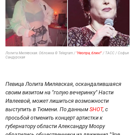
Лолита Милявская. Обложка © Telegram /
"Неопра, блин!"
/ ТАСС / Софья
Сандурская
Певица Лолита Милявская, оскандалившаяся
своим визитом на "голую вечеринку" Насти
Ивлеевой, может лишиться возможности
выступить в Тюмени. По данным
SHOT
, с
просьбой отменить концерт артистки к
губернатору области Александру Моору
обратились общественники из движения "Зов