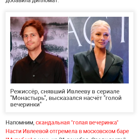
добавила дипломат.
Режиссёр, снявший Ивлееву в сериале
"Монастырь", высказался насчёт "голой
вечеринки"
Напомним,
скандальная "голая вечеринка"
Насти Ивлеевой отгремела в московском баре