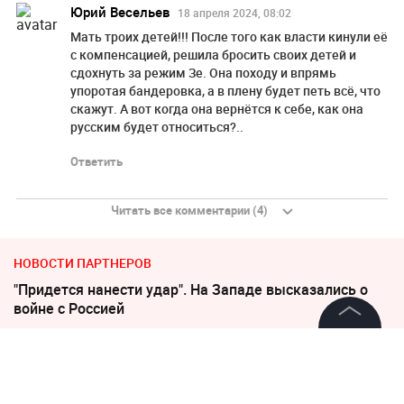
Юрий Весельев
18 апреля 2024, 08:02
Мать троих детей!!! После того как власти кинули её
с компенсацией, решила бросить своих детей и
сдохнуть за режим Зе. Она походу и впрямь
упоротая бандеровка, а в плену будет петь всё, что
скажут. А вот когда она вернётся к себе, как она
русским будет относиться?..
Ответить
Читать все комментарии (4)
НОВОСТИ ПАРТНЕРОВ
"Придется нанести удар". На Западе высказались о
войне с Россией
©
2026
News Media Holding.
В Польше возмущены ударом Кремля по
Все права защищены
иностранным активам