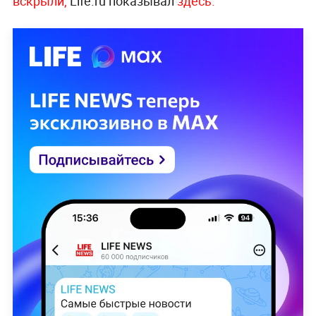
вскрыли,
Life.ru показывал
здесь.