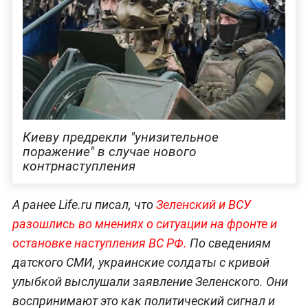
Киеву предрекли "унизительное
поражение" в случае нового
контрнаступления
А ранее Life.ru писал, что
Зеленский и ВСУ
разошлись во мнениях о ситуации на фронте и
остановке наступления ВС РФ.
По сведениям
датского СМИ, украинские солдаты с кривой
улыбкой выслушали заявление Зеленского. Они
воспринимают это как политический сигнал и