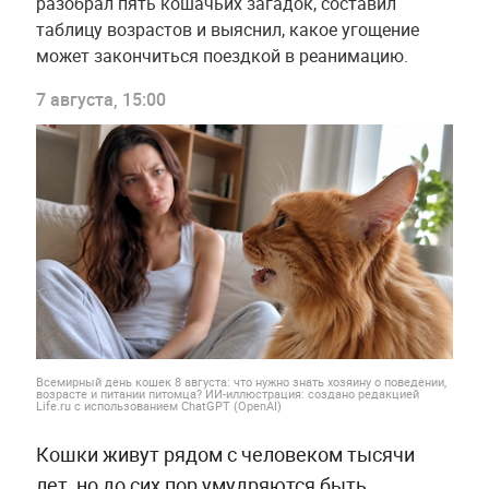
разобрал пять кошачьих загадок, составил
таблицу возрастов и выяснил, какое угощение
может закончиться поездкой в реанимацию.
7 августа, 15:00
Всемирный день кошек 8 августа: что нужно знать хозяину о поведении,
возрасте и питании питомца? ИИ-иллюстрация: создано редакцией
Life.ru с использованием ChatGPT (OpenAI)
Кошки живут рядом с человеком тысячи
лет, но до сих пор умудряются быть