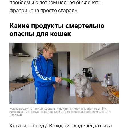
проблемы с лотком нельзя объяснять
фразой «она просто старая».
Какие продукты смертельно
опасны для кошек
Какие продукты нельзя давать кошкам: список опасной еды. ИИ-
иллюстрация: создано редакцией Life.ru с использованием ChatGPT
(OpenAI)
Кстати, про еду. Каждый владелец котика