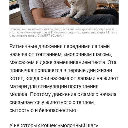
Почему кошка топчет одеяло, плед, хозяина или кровать перед сном и
что такое «молочный шаг»? ИИ-иллюстрация: создано редакцией Life.ru
с использованием ChatGPT (OpenAI)
Ритмичные движения передними лапами
называют топтанием, «молочным шагом»,
массажем и даже замешиванием теста. Эта
привычка появляется в первые дни жизни
котят, когда они нажимают лапами на живот
матери для стимуляции поступления
молока. Поэтому движение с самого начала
связывается у животного с теплом,
сытостью и безопасностью.
У некоторых кошек «молочный шаг»