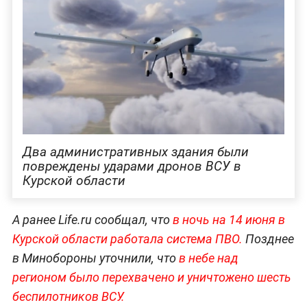
Два административных здания были
повреждены ударами дронов ВСУ в
Курской области
А ранее Life.ru сообщал, что
в ночь на 14 июня в
Курской области работала система ПВО.
Позднее
в Минобороны уточнили, что
в небе над
регионом было перехвачено и уничтожено шесть
беспилотников ВСУ.