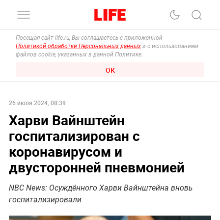
Посещая сайт life.ru, Вы соглашаетесь с приложенной
Политикой обработки Персональных данных
и с использованием
файлов cookie, указанных в данной Политике.
ОК
26 июля 2024, 08:39
Харви Вайнштейн
госпитализирован с
коронавирусом и
двусторонней пневмонией
NBC News: Осуждённого Харви Вайнштейна вновь
госпитализировали