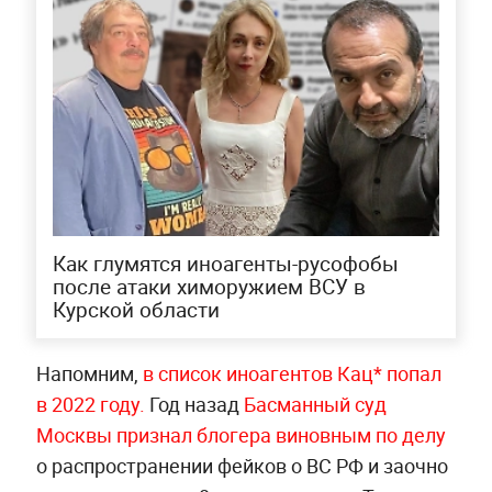
Как глумятся иноагенты-русофобы
после атаки химоружием ВСУ в
Курской области
Напомним,
в список иноагентов Кац* попал
в 2022 году.
Год назад
Басманный суд
Москвы признал блогера виновным по делу
о распространении фейков о ВС РФ и заочно