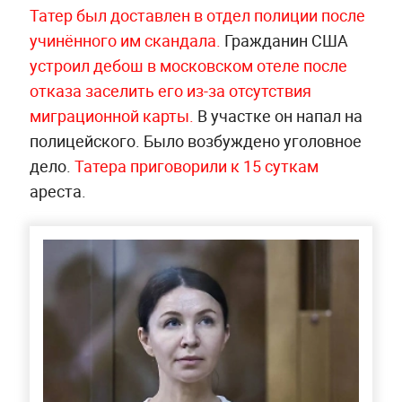
Татер был доставлен в отдел полиции после
учинённого им скандала.
Гражданин США
устроил дебош в московском отеле после
отказа заселить его из-за отсутствия
миграционной карты.
В участке он напал на
полицейского. Было возбуждено уголовное
дело.
Татера приговорили к 15 суткам
ареста.