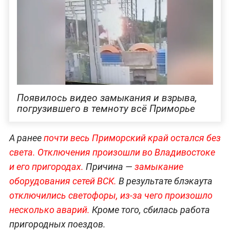
Появилось видео замыкания и взрыва,
погрузившего в темноту всё Приморье
А ранее
почти весь Приморский край остался без
света. Отключения произошли во Владивостоке
и его пригородах.
Причина —
замыкание
оборудования сетей ВСК.
В результате блэкаута
отключились светофоры, из-за чего произошло
несколько аварий.
Кроме того, сбилась работа
пригородных поездов.