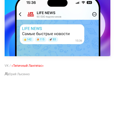
VK /
«Типичный Лангепас»
Юрий Лысенко