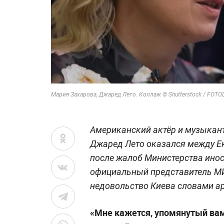
Мария Захарова, Джаред Лето. Коллаж © Shutterstock / FOTO
Американский актёр и музыкант,
Джаред Лето оказался между Е
после жалоб Министерства инос
официальный представитель М
недовольство Киева словами ар
«Мне кажется, упомянутый вами