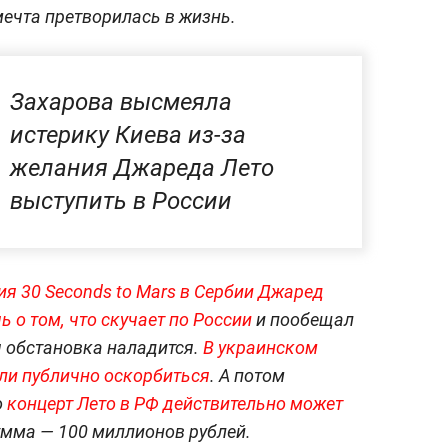
 мечта претворилась в жизнь.
Захарова высмеяла
истерику Киева из-за
желания Джареда Лето
выступить в России
я 30 Seconds to Mars в Сербии Джаред
ь о том, что скучает по России
и пообещал
 обстановка наладится.
В украинском
ли публично оскорбиться
. А потом
о
концерт Лето в РФ действительно может
умма — 100 миллионов рублей.