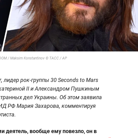
DOM / Maksim Konstantinov © ТАСС / AP
 лидер рок-группы 30 Seconds to Mars
катериной II и Александром Пушкиным
транных дел Украины. Об этом заявила
ИД РФ Мария Захарова, комментируя
тиста.
 деятель, вообще ему повезло, он в