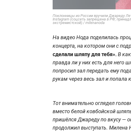
Поклонницы из России вручили Джареду Лет
Instagram (соцсеть запрещена в РФ; принад
экстремистской) / milenanoda
На видео Нода поделилась про
концерта, на котором они с по
сделали шляпу для тебя».
В как
правда ли у них есть для него 
попросил зал передать ему под
рукам через весь зал и попала 
Тот внимательно оглядел головн
вместо белой ковбойской шляпы
пришёлся Джареду по вкусу — о
продолжил выступать. Милена Н