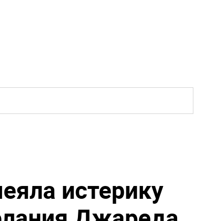
еяла истерику
елания Джареда