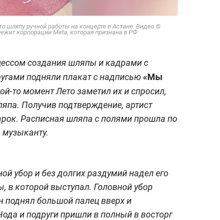
о шляпу ручной работы на концерте в Астане. Видео ©
лежит корпорации Meta, которая признана в РФ
цессом создания шляпы и кадрами с
«Мы
другами подняли плакат с надписью
ой-то момент Лето заметил их и спросил,
шляпа. Получив подтверждение, артист
арок. Расписная шляпа с полями прошла по
к музыканту.
ой убор и без долгих раздумий надел его
, в которой выступал. Головной убор
н поднял большой палец вверх и
ода и подруги пришли в полный в восторг