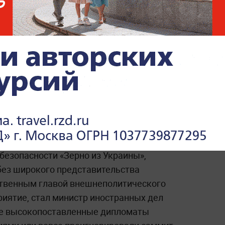
ы «забили» на
, приехал только
ины» в Киеве приехал лишь чешский министр
безопасности «Зерно из Украины»,
без широкого представительства
ственным главой внешнеполитического
иятие, стал министр иностранных дел
ые высокопоставленные дипломаты