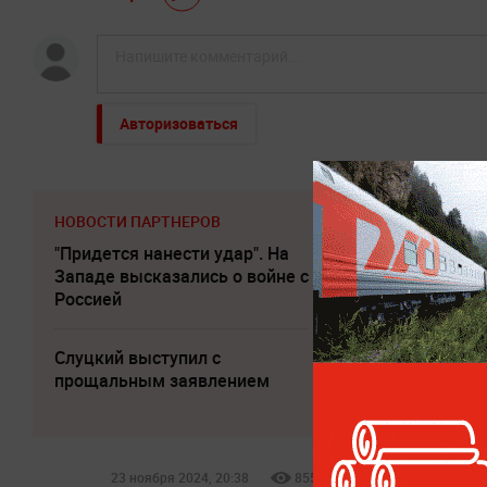
Авторизоваться
НОВОСТИ ПАРТНЕРОВ
"Придется нанести удар". На
Песков: СВО мо
Западе высказались о войне с
завершиться в 
Россией
часы
Слуцкий выступил с
Соседов: Пугаче
прощальным заявлением
безнадежно пос
23 ноября 2024, 20:38
8554