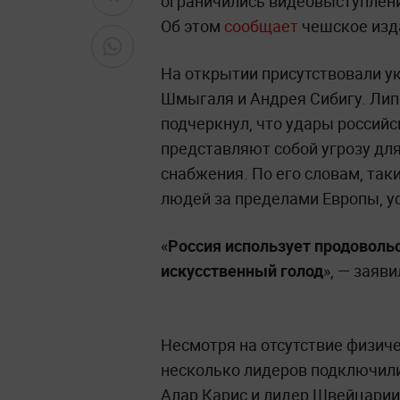
ограничились видеовыступлени
Об этом
сообщает
чешское изда
На открытии присутствовали у
Шмыгаля и Андрея Сибигу. Лип
подчеркнул, что удары российс
представляют собой угрозу дл
снабжения. По его словам, так
людей за пределами Европы, у
«
Россия использует продовольс
искусственный голод
», — заяв
Несмотря на отсутствие физиче
несколько лидеров подключили
Алар Карис и лидер Швейцарии