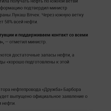
тила получать нефть по южной ветви
информацию подтвердил министр
траны Лукаш Влчек. Через южную ветку
т 58% всей нефти.
туации и поддерживаем контакт со всеми
»,
— отметил министр.
еются достаточные запасы нефти, а
ы «хорошо подготовлены к этой
атора нефтепровода «Дружба» Барбора
будет выпущено официальное заявление о
 нефти.