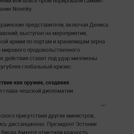
ями или вовсе проигнорировали саммит.
ние Novinky.
краинские представители, включая Дениса
авский, выступая на мероприятии,
кой армии по портам и хранилищам зерна
я мирового продовольственного
ие действия ставят под удар миллионы
сугубляя глобальный кризис.
твие как оружие, создавая
ил глава чешской дипломатии.
ского присутствия других министров,
сь дистанционно. Президент Эстонии
 Виола Амхерд отметили важность