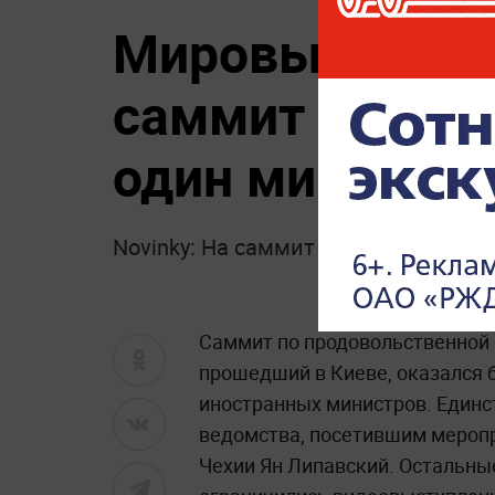
Мировые лидер
саммит в Киеве
один министр
Novinky: На саммит «Зерно из Укра
Саммит по продовольственной 
прошедший в Киеве, оказался 
иностранных министров. Един
ведомства, посетившим меропр
Чехии Ян Липавский. Остальн