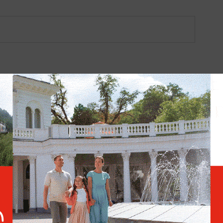
жет
Россиянам рассказали, когда
ближайшие
придут пенсии в августе 2026
года
ва
Украина требует от Европы
тарела
вступить в войну против
России