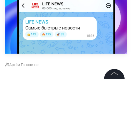
Артём Гапоненко
НОВОСТИ
ШАХМАТЫ
FIDE (ФИДЕ — МЕЖДУНАРОД
©
2026
News Media Holding.
Все права защищены
Подписаться на LIFE
Информация
Контакты
0