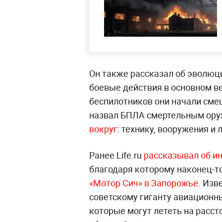
Он также рассказал об эволюци
боевые действия в основном ве
беспилотников они начали сме
назвал БПЛА смертельным ор
вокруг
: технику, вооружения и
Ранее Life.ru
рассказывал об и
благодаря которому наконец-т
«Мотор Сич» в Запорожье
. Изв
советскому гиганту авиационн
которые могут лететь на расст