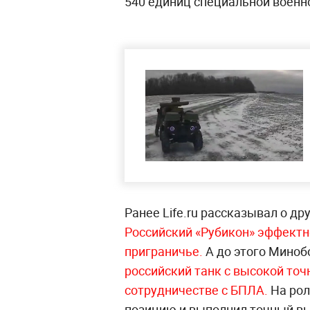
540 единиц специальной военн
Ранее Life.ru рассказывал о др
Российский «Рубикон» эффектн
приграничье.
А до этого Миноб
российский танк с высокой точ
сотрудничестве с БПЛА.
На рол
позицию и выполнил точный вы