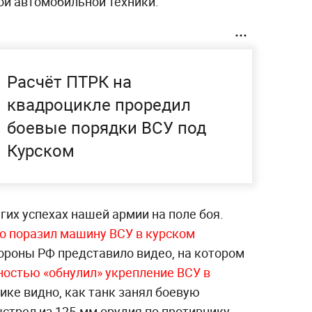
ой автомобильной техники.
Расчёт ПТРК на
квадроцикле проредил
боевые порядки ВСУ под
Курском
угих успехах нашей армии на поле боя.
о поразил машину ВСУ в курском
ороны РФ представило видео, на котором
ностью «обнулил» укрепление ВСУ в
ике видно, как танк занял боевую
стрел из 125-мм орудия по противнику,