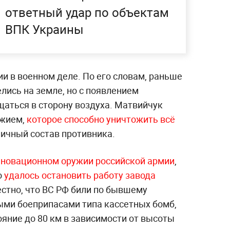
ответный удар по объектам
ВПК Украины
и в военном деле. По его словам, раньше
лись на земле, но с появлением
щаться в сторону воздуха. Матвийчук
ужием,
которое способно уничтожить всё
 личный состав противника.
нновационном оружии российской армии
,
о
удалось остановить работу завода
естно, что ВС РФ били по бывшему
ыми боеприпасами типа кассетных бомб,
ояние до 80 км в зависимости от высоты