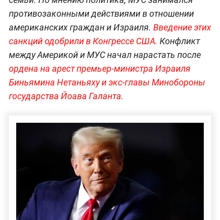
противозаконными действиями в отношении
американских граждан и Израиля.
Введение этих
санкций одобрили в Конгрессе США.
Конфликт
между Америкой и МУС начал нарастать после
ордена на арест премьер-министра Израиля
Биньямина Нетаньяху и экс-главы Минобороны
государства Йоава Галанта.