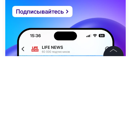
©
2026
News Media Holding.
Все права защищены
Информация
Контакты
X /
Рамзан Кадыров
Редакция
Алена Пенчугина
Правовая информация