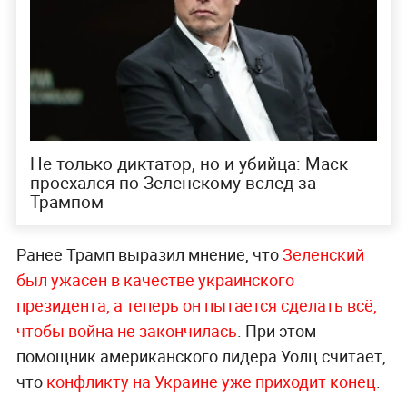
Не только диктатор, но и убийца: Маск
проехался по Зеленскому вслед за
Трампом
Ранее Трамп выразил мнение, что
Зеленский
был ужасен в качестве украинского
президента, а теперь он пытается сделать всё,
чтобы война не закончилась
. При этом
помощник американского лидера Уолц считает,
что
конфликту на Украине уже приходит конец
.