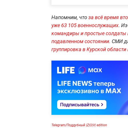
Напомним, что
за всё время вт
уже 63 105 военнослужащих
. И
командиры и простые солдаты 
подавленном состоянии.
СМИ да
группировка в Курской области 
Telegram/Поддубный |Z|О|V| edition