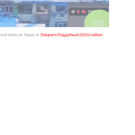
ской области. Видео ©
Telegram/Поддубный |Z|О|V| edition